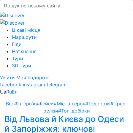
Цікаві місця
Маршрути
Гіди
Натхнення
Тури
3D тури
Увійти
Моя подорож
facebook
instagram
telegram
Ua
Ru
En
Всі
#Інтерв'ю
#Кейси
#Міста-герої
#Подорожі
#Прес-
релізи
#Топ-добірки
Від Львова й Києва до Одеси
й Запоріжжя: ключові