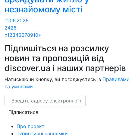
незнайомому місті
11.06.2026
2426
«
1
2
3
4
5
6
7
8
9
10
»
Підпишіться на розсилку
новин та пропозицій від
discover.ua і наших партнерів
Натискаючи кнопку, ви погоджуєтесь із
Правилами
та умовами
.
Email
Підписатися
Про проект
Туристичні напрямки