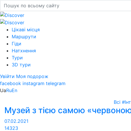
Цікаві місця
Маршрути
Гіди
Натхнення
Тури
3D тури
Увійти
Моя подорож
facebook
instagram
telegram
Ua
Ru
En
Всі
#Ін
Музей з тією самою «червоно
07.02.2021
14323