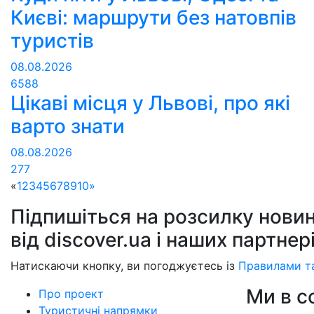
Києві: маршрути без натовпів
туристів
08.08.2026
6588
Цікаві місця у Львові, про які
варто знати
08.08.2026
277
«
1
2
3
4
5
6
7
8
9
10
»
Підпишіться на розсилку новин
від discover.ua і наших партнер
Натискаючи кнопку, ви погоджуєтесь із
Правилами т
Ми в 
Про проект
Туристичні напрямки