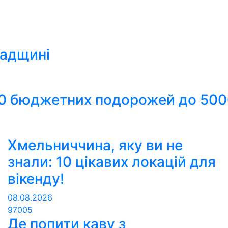
радщині
 10 бюджетних подорожей до 500
Хмельниччина, яку ви не
знали: 10 цікавих локацій для
вікенду!
08.08.2026
97005
Де попити каву з