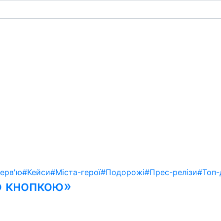
терв'ю
#Кейси
#Міста-герої
#Подорожі
#Прес-релізи
#Топ-
ю кнопкою»