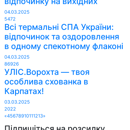
відпочинку на вихідних
04.03.2025
5472
Всі термальні СПА України:
відпочинок та оздоровлення
в одному спекотному флаконі
04.03.2025
86926
УЛІС.Ворохта — твоя
особлива схованка в
Карпатах!
03.03.2025
2022
«
4
5
6
7
8
9
10
11
12
13
»
Підпишіться на розсилку