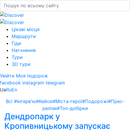
Цікаві місця
Маршрути
Гіди
Натхнення
Тури
3D тури
Увійти
Моя подорож
facebook
instagram
telegram
Ua
Ru
En
Всі
#Інтерв'ю
#Кейси
#Міста-герої
#Подорожі
#Прес-
релізи
#Топ-добірки
Дендропарк у
Кропивницькому запускає