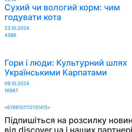
Сухий чи вологий корм: чим
годувати кота
23.10.2024
4386
Гори і люди: Культурний шлях
Українськими Карпатами
09.10.2024
16987
«
6
7
8
9
10
11
12
13
14
15
»
Підпишіться на розсилку новин
від discover.ua і наших партнер