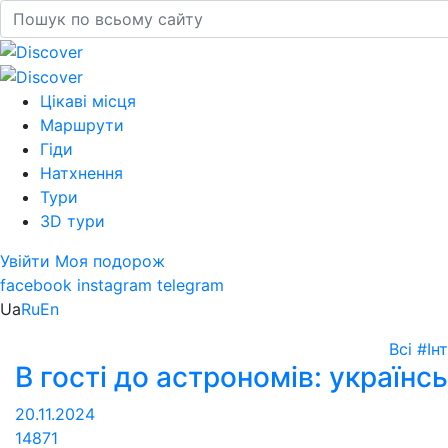
Цікаві місця
Маршрути
Гіди
Натхнення
Тури
3D тури
Увійти
Моя подорож
facebook
instagram
telegram
Ua
Ru
En
Всі
#Ін
В гості до астрономів: українсь
20.11.2024
14871