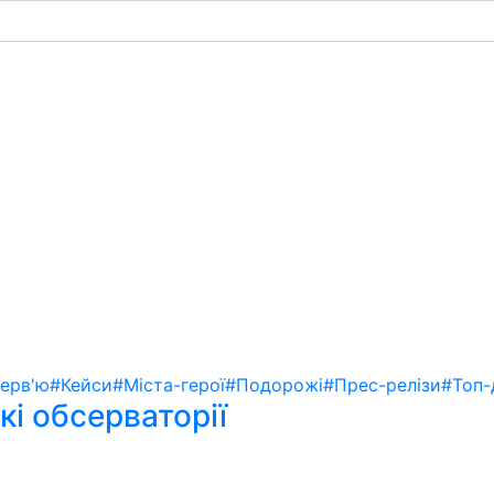
терв'ю
#Кейси
#Міста-герої
#Подорожі
#Прес-релізи
#Топ-
кі обсерваторії