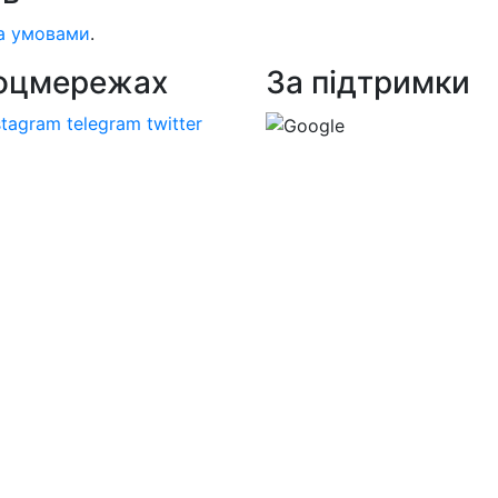
а умовами
.
соцмережах
За підтримки
stagram
telegram
twitter