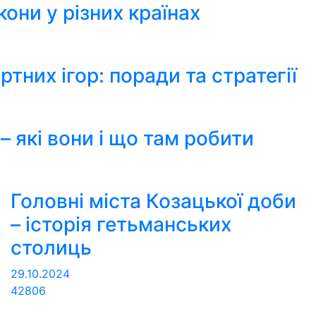
кони у різних країнах
ртних ігор: поради та стратегії
– які вони і що там робити
Головні міста Козацької доби
– історія гетьманських
столиць
29.10.2024
42806