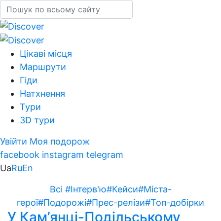
Цікаві місця
Маршрути
Гіди
Натхнення
Тури
3D тури
Увійти
Моя подорож
facebook
instagram
telegram
Ua
Ru
En
Всі
#Інтерв'ю
#Кейси
#Міста-
герої
#Подорожі
#Прес-релізи
#Топ-добірки
У Кам’янці-Подільському