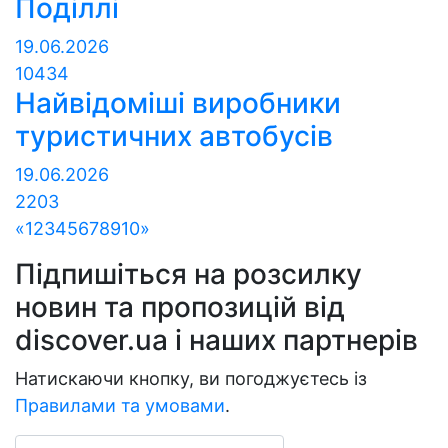
Поділлі
19.06.2026
10434
Найвідоміші виробники
туристичних автобусів
19.06.2026
2203
«
1
2
3
4
5
6
7
8
9
10
»
Підпишіться на розсилку
новин та пропозицій від
discover.ua і наших партнерів
Натискаючи кнопку, ви погоджуєтесь із
Правилами та умовами
.
Email