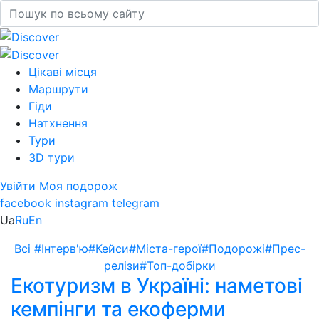
Цікаві місця
Маршрути
Гіди
Натхнення
Тури
3D тури
Увійти
Моя подорож
facebook
instagram
telegram
Ua
Ru
En
Всі
#Інтерв'ю
#Кейси
#Міста-герої
#Подорожі
#Прес-
релізи
#Топ-добірки
Екотуризм в Україні: наметові
кемпінги та екоферми