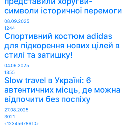
представили хоругви-
символи історичної перемоги
08.09.2025
1244
Спортивний костюм adidas
для підкорення нових цілей в
стилі та затишку!
04.09.2025
1355
Slow travel в Україні: 6
автентичних місць, де можна
відпочити без поспіху
27.08.2025
3021
«
1
2
3
4
5
6
7
8
9
10
»