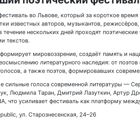
стиваль во Львове, который за короткое время 
ки известных авторов, музыкантов, режиссёров, и
 течение нескольких дней проходят поэтические 
и текстов.
я формирует мировоззрение, создаёт память и на
осмыслению литературного наследия: от поэтов 
олосов, а также поэтов, формировавших совреме
е сильные голоса современной литературы — Сер
рук, Людмила Таран, Дмитрий Лазуткин, Артур Др
А, что усиливает фестиваль как платформу межд
public, ул. Старознесенская, 24–26