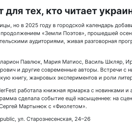
т для тех, кто читает украи
цы, но в 2025 году в городской календарь добави
м продолжением «Земли Поэтов», прошедшей осен
ательскими аудиториями, живая разговорная прог
ларион Павлюк, Мария Матиос, Василь Шкляр, Ир
ович и другие современные авторы. Встречи с ни
кую книгу, жанровых экспериментов и роли литер
lerFest работала книжная ярмарка с новинками и
грамма сделала событие ещё насыщеннее: на сце
 Сергей Мартынюк с «Фиолетом».
public, ул. Старознесенская, 24–26