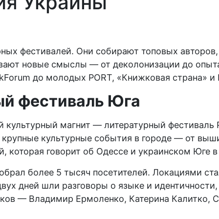
ия Украины
рных фестивалей. Они собирают топовых авторов,
ают новые смыслы — от деколонизации до опыта
kForum до молодых PORT, «Книжковая страна» и Be
ый фестиваль
Ю
га
ый культурный магнит — литературный фестиваль
ет крупные культурные события в городе — от вы
 которая говорит об Одессе и украинском Юге в 
собрал более 5 тысяч посетителей. Локациями ст
двух дней шли разговоры о языке и идентичности
иков — Владимир Ермоленко, Катерина Калитко, С