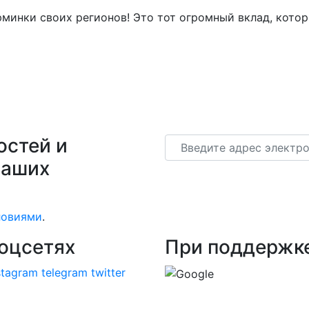
юминки своих регионов! Это тот огромный вклад, кото
остей и
Email
наших
ловиями
.
оцсетях
При поддержк
stagram
telegram
twitter