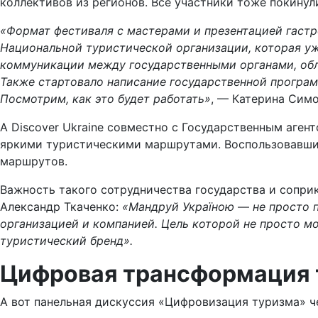
коллективов из регионов. Все участники тоже покину
«Формат фестиваля с мастерами и презентацией гаст
Национальной туристической организации, которая уж
коммуникации между государственными органами, обла
Также стартовало написание государственной програм
Посмотрим, как это будет работать»
, — Катерина Симо
А Discover Ukraine совместно с Государственным аген
яркими туристическими маршрутами. Воспользовавшись
маршрутов.
Важность такого сотрудничества государства и сопр
Александр Ткаченко:
«Мандруй Україною
—
не просто 
организацией и компанией. Цель которой не просто м
туристический бренд».
Цифровая трансформация 
А вот панельная дискуссия «Цифровизация туризма» че