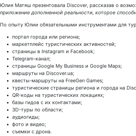
Юлия Матяш презентовала Discover, рассказав о возм
приложение дополненной реальности, которое способн
По опыту Юлии обязательными инструментами для ту
портал города или региона;
маркетплейс туристических активностей;
страницы в Instagram и Facebook;
Telegram-канал;
страницы Google My Business и Google Maps;
маршруты на Discover.ua;
квесты-маршруты на FreeGen Games;
туристические страницы региона и города на Disc
QR-коды на туристических локациях;
базы гидов с их контактами;
3D-туры по области;
аудиогиды;
фото и видео;
съемки с дрона.