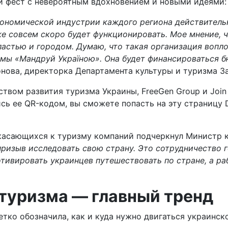
ли фест с невероятным вдохновением и новыми идеями:
рономической индустрии каждого региона действитель
е совсем скоро будет функционировать. Мое мнение, 
стью и городом. Думаю, что такая организация вопло
мы «Мандруй Україною». Она будет финансироваться б
нова, директорка Департамента культуры и туризма З
тством развития туризма Украины, FreeGen Group и Jo
 ее QR-кодом, вы сможете попасть на эту страницу Di
икасающихся к туризму компаний подчеркнул Министр 
призыв исследовать свою страну. Это сотрудничество 
отивировать украинцев путешествовать по стране, а р
туризма — главный тренд
тко обозначила, как и куда нужно двигаться украинск