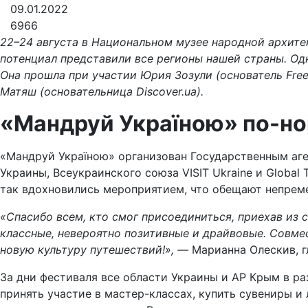
09.01.2022
6966
22–24 августа в Национальном музее народной архите
потенциал представили все регионы нашей страны. Од
Она прошла при участии Юрия Зозули (основатель Fre
Матяш (основательница Discover.ua).
«Мандруй Україною» по-но
«Мандруй Україною» организован Государственным аг
Украины, Всеукраинского союза VISIT Ukraine и Global
так вдохновились мероприятием, что обещают непреме
«Спасибо всем, кто смог присоединиться, приехав из с
классные, невероятно позитивные и драйвовые. Совме
новую культуру путешествий!», —
Марианна Олескив, г
За дни фестиваля все области Украины и АР Крым в р
принять участие в мастер-классах, купить сувениры и