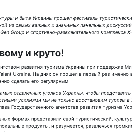
ктуры и быта Украины прошел фестиваль туристически
ной из самых важных и значимых панельных дискуссий
eGen Group и спортивно-развлекательного комплекса X
вому и круто!
ентством развития туризма Украины при поддержке М
 Talent Ukraine. На днях он прошел в первый раз именн
нно сделать его регулярным.
амых отдаленных уголков Украины, чтобы представить с
стными усилиями мы не только восстановим туризм в У
лава Государственного агентства развития туризма Ук
азных формах представили свой туристический, культу
 локальные продукты, и разумеется, развлечься громк