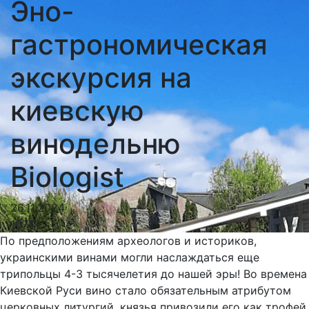
Эно-
гастрономическая
экскурсия на
киевскую
винодельню
Biologist
26.11.2024
10741
По предположениям археологов и историков,
украинскими винами могли наслаждаться еще
трипольцы 4-3 тысячелетия до нашей эры! Во времена
Киевской Руси вино стало обязательным атрибутом
церковных литургий, князья привозили его как трофей