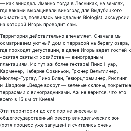
— как винодел. Именно тогда в Лесниках, на землях,
где веками выращивали виноград для Выдубицкого
монастыря, появилась винодельня Biologist, экскурсии
на которой Игорь проводит сам.
Территория действительно впечатляет. Сначала мы
осматриваем уютный дом с террасой на берегу озера,
где проходят дегустации, а далее Игорь ведет гостей к
«святая святых» хозяйства — виноградным
плантациям. Их тут аж более гектара! Пино Нуар,
Карменер, Каберне Совиньон, Грюнер Вельтлинер,
Мюллер-Тургау, Пино Блан, Гевюрцтраминер, Рислинг
и Шардоне…Везде вокруг — зеленые склоны, покрытые
террасами с виноградниками. Аж не верится, что это
всего в 15 км от Киева!
Эти территории до сих пор не внесены в
общегосударственный реестр винодельческих зон
(хотя процесс уже запущен) и считались очень