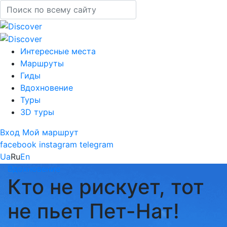
Интересные места
Маршруты
Гиды
Вдохновение
Туры
3D туры
Вход
Мой маршрут
facebook
instagram
telegram
Ua
Ru
En
Вдохновение
Кто не рискует, тот
не пьет Пет-Нат!