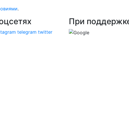
ловиями
.
оцсетях
При поддержк
stagram
telegram
twitter