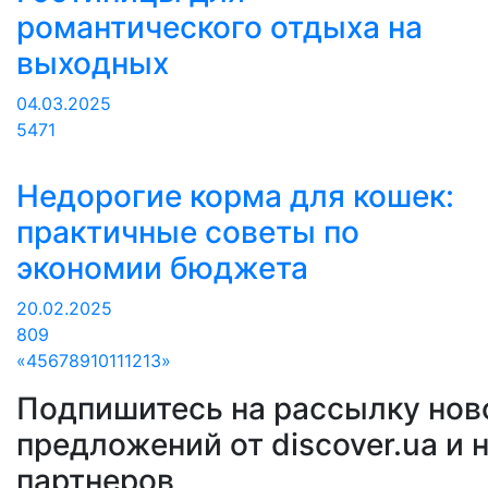
романтического отдыха на
выходных
04.03.2025
5471
Недорогие корма для кошек:
практичные советы по
экономии бюджета
20.02.2025
809
«
4
5
6
7
8
9
10
11
12
13
»
Подпишитесь на рассылку нов
предложений от discover.ua и 
партнеров