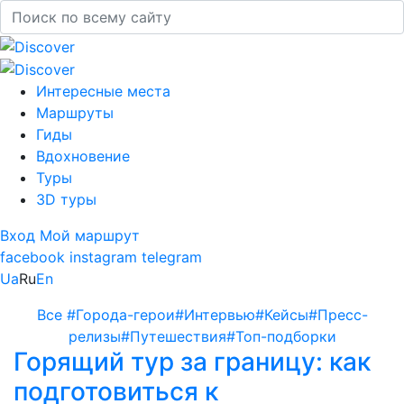
Интересные места
Маршруты
Гиды
Вдохновение
Туры
3D туры
Вход
Мой маршрут
facebook
instagram
telegram
Ua
Ru
En
Все
#Города-герои
#Интервью
#Кейсы
#Пресс-
релизы
#Путешествия
#Топ-подборки
Горящий тур за границу: как
подготовиться к