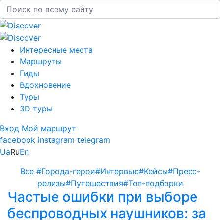
Интересные места
Маршруты
Гиды
Вдохновение
Туры
3D туры
Вход
Мой маршрут
facebook
instagram
telegram
Ua
Ru
En
Все
#Города-герои
#Интервью
#Кейсы
#Пресс-
релизы
#Путешествия
#Топ-подборки
Частые ошибки при выборе
беспроводных наушников: за