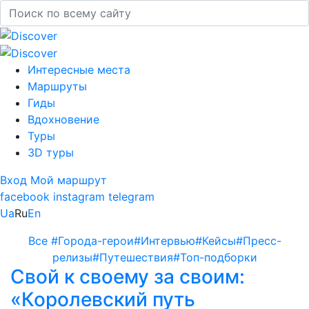
Интересные места
Маршруты
Гиды
Вдохновение
Туры
3D туры
Вход
Мой маршрут
facebook
instagram
telegram
Ua
Ru
En
Все
#Города-герои
#Интервью
#Кейсы
#Пресс-
релизы
#Путешествия
#Топ-подборки
Свой к своему за своим:
«Королевский путь