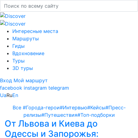
Интересные места
Маршруты
Гиды
Вдохновение
Туры
3D туры
Вход
Мой маршрут
facebook
instagram
telegram
Ua
Ru
En
Все
#Города-герои
#Интервью
#Кейсы
#Пресс-
релизы
#Путешествия
#Топ-подборки
От Львова и Киева до
Одессы и Запорожья: