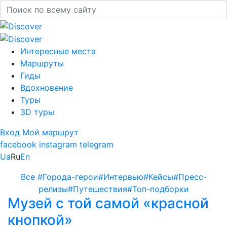
Интересные места
Маршруты
Гиды
Вдохновение
Туры
3D туры
Вход
Мой маршрут
facebook
instagram
telegram
Ua
Ru
En
Все
#Города-герои
#Интервью
#Кейсы
#Пресс-
релизы
#Путешествия
#Топ-подборки
Музей с той самой «красной
кнопкой»