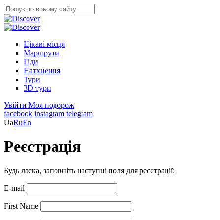
Цікаві місця
Маршрути
Гіди
Натхнення
Тури
3D тури
Увійти
Моя подорож
facebook
instagram
telegram
Ua
Ru
En
Реєстрація
Будь ласка, заповніть наступні поля для реєстрації:
E-mail
First Name