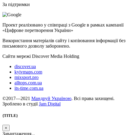
За підтримки
Проект реалізовано у співпраці з Google в рамках кампанії
«Цифрове перетворення України»
Використання матеріалів сайту і копіювання інформації без
письмового дозволу заборонено.
Сайти мережі Discover Media Holding
discover.ua
kyivmaps.com
mixsport.pro
alltops.com.ua
its-time.com.ua
©2017—2021
Мандруй Україною
. Всі права захищені.
Зроблено в студії
Jam Digital
{TITLE}
×
Завантаження...