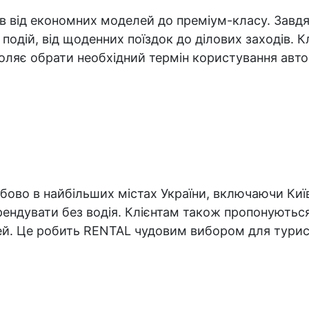
 від економних моделей до преміум-класу. Завдяк
дій, від щоденних поїздок до ділових заходів. Кл
воляє обрати необхідний термін користування авт
во в найбільших містах України, включаючи Київ, Л
рендувати без водія. Клієнтам також пропонуються 
жей. Це робить RENTAL чудовим вибором для турис