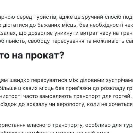
улярною серед туристів, адже це зручний спосіб 
істатися до бажаних місць, без необхідності чек
залах, що дозволяє уникнути витрат часу на тра
обільність, свободу пересування та можливість са
то на прокат?
цям швидко пересуватися між діловими зустрічами
більше цікавих місць без прив'язки до розкладу г
рочистості часто замовляють транспорт для гостей.
поїздок до вокзалу чи аеропорту, коли не хочетьс
ористання власного транспорту, особливо для тури
т, обравши комфортну модель на свій смак.