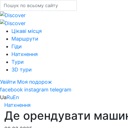
Цікаві місця
Маршрути
Гіди
Натхнення
Тури
3D тури
Увійти
Моя подорож
facebook
instagram
telegram
Ua
Ru
En
Натхнення
Де орендувати машину