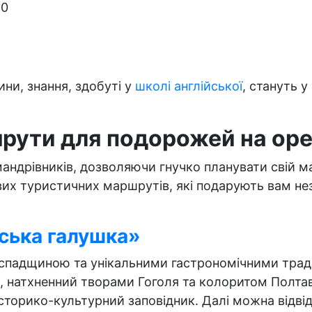
10
и, знання, здобуті у
школі англійської
, стануть 
шрути для подорожей на ор
ндрівників, дозволяючи гнучко планувати свій мар
вих туристичних маршрутів, які подарують вам не
ська галушка»
спадщиною та унікальними гастрономічними тради
и, натхненний творами Гоголя та колоритом Полта
історико-культурний заповідник. Далі можна відві