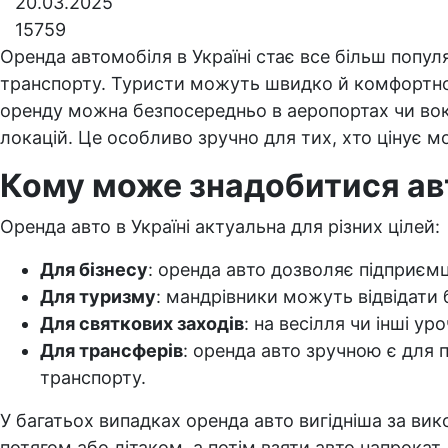
20.03.2025
15759
Оренда автомобіля в Україні стає все більш поп
транспорту. Туристи можуть швидко й комфортно д
оренду можна безпосередньо в аеропортах чи вок
локацій. Це особливо зручно для тих, хто цінує м
Кому може знадобитися ав
Оренда авто в Україні актуальна для різних цілей:
Для бізнесу
: оренда авто дозволяє підприєм
Для туризму
: мандрівники можуть відвідати 
Для святкових заходів
: на весілля чи інші у
Для трансферів
: оренда авто зручною є для 
транспорту.
У багатьох випадках оренда авто вигідніша за вик
потягом або літаком, а потім взяти авто напрока