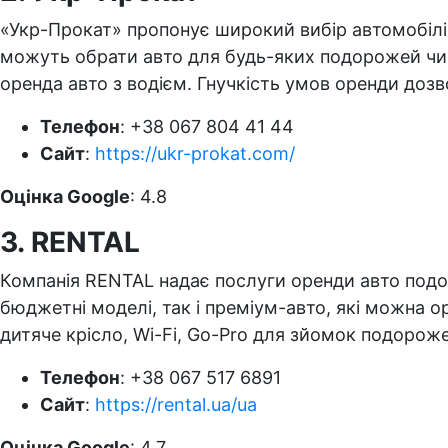
«Укр-Прокат» пропонує широкий вибір автомобілів
можуть обрати авто для будь-яких подорожей чи по
оренда авто з водієм. Гнучкість умов оренди доз
Телефон
: +38 067 804 41 44
Сайт
:
https://ukr-prokat.com/
Оцінка Google
: 4.8
3. RENTAL
Компанія RENTAL надає послуги оренди авто подобо
бюджетні моделі, так і преміум-авто, які можна о
дитяче крісло, Wi-Fi, Go-Pro для зйомок подоро
Телефон
: +38 067 517 6891
Сайт
:
https://rental.ua/ua
Оцінка Google
: 4.7