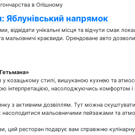
 гончарства в Опішному
и: Яблунівський напрямок
и, відвідати унікальні місця та відчути смак лок
а мальовничі краєвиди. Орендоване авто дозволить
 Гетьмана»
 у козацькому стилі, вишуканою кухнею та атмосф
сною інтерпретацією, насолоджуючись комфортом і
нку з активним дозвіллям. Тут можна скуштувати 
ож насолодитися мальовничими пейзажами та атм
, цей ресторан подарує вам справжню кулінарну на