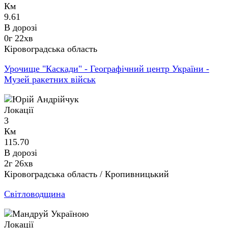
Км
9.61
В дорозі
0г 22хв
Кіровоградська область
Урочище "Каскади" - Географічний центр України -
Музей ракетних військ
Локації
3
Км
115.70
В дорозі
2г 26хв
Кіровоградська область / Кропивницький
Світловодщина
Локації