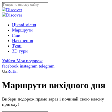
Цікаві місця
Маршрути
Гіди
Натхнення
Тури
3D тури
Увійти
Моя подорож
facebook
instagram
telegram
Ua
Ru
En
Маршрути вихідного дня
Вибери подорож прямо зараз і починай свою власну
пригоду!