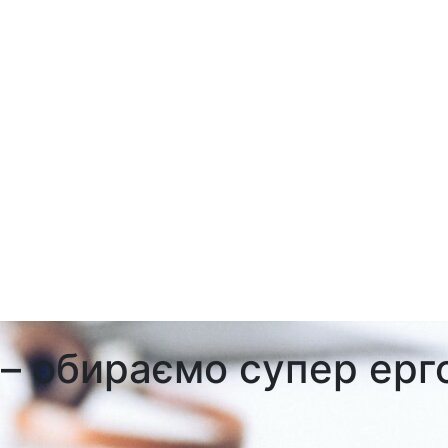
 – обираємо супер ер