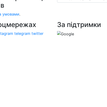
ів
а умовами
.
соцмережах
За підтримки
stagram
telegram
twitter