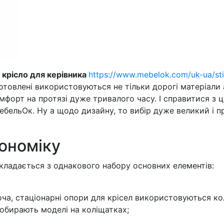
є
крісло для керівника
https://www.mebelok.com/uk-ua/stil
овлені використовуються не тільки дорогі матеріали але
форт на протязі дуже тривалого часу. І справитися з 
ебельОк. Ну а щодо дизайну, то вибір дуже великий і пр
гономіку
 складається з однакового набору основних елементів:
оча, стаціонарні опори для крісел використовуються ко
 обирають моделі на коліщатках;