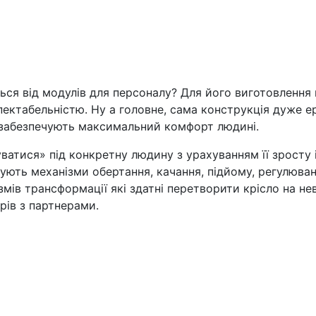
ється від модулів для персоналу? Для його виготовленн
пектабельністю. Ну а головне, сама конструкція дуже е
 забезпечують максимальний комфорт людині.
вуватися» під конкретну людину з урахуванням її зросту
ть механізми обертання, качання, підйому, регулюванн
ізмів трансформації які здатні перетворити крісло на 
рів з партнерами.