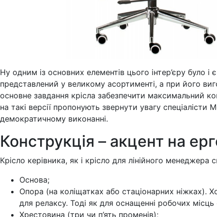
Ну одним із основних елементів цього інтер’єру було і 
представлений у великому асортименті, а при його вигот
основне завдання крісла забезпечити максимальний ком
на такі версії пропонують звернути увагу спеціалісти М
демократичному виконанні.
Конструкція – акцент на ер
Крісло керівника, як і крісло для лінійного менеджера
Основа;
Опора (на коліщатках або стаціонарних ніжках). Х
для релаксу. Тоді як для оснащенні робочих місць
Хрестовина (три чи п’ять променів);