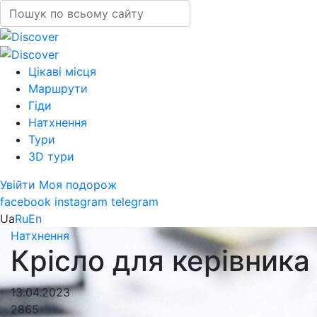
Цікаві місця
Маршрути
Гіди
Натхнення
Тури
3D тури
Увійти
Моя подорож
facebook
instagram
telegram
Ua
Ru
En
Натхнення
Крісло для керівника
13.04.2023
2865