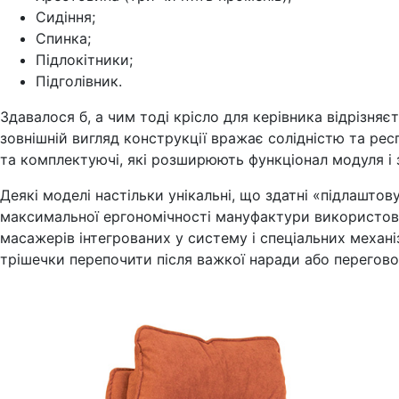
Сидіння;
Спинка;
Підлокітники;
Підголівник.
Здавалося б, а чим тоді крісло для керівника відрізня
зовнішній вигляд конструкції вражає солідністю та рес
та комплектуючі, які розширюють функціонал модуля і
Деякі моделі настільки унікальні, що здатні «підлашто
максимальної ергономічності мануфактури використовую
масажерів інтегрованих у систему і спеціальних механ
трішечки перепочити після важкої наради або перегово