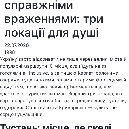
справжніми
враженнями: три
локації для душі
22.07.2026
1998
Україну варто відкривати не лише через великі міста й
популярні маршрути. Є місця, куди їдуть не за
готелями all inclusive, а за тишею Карпат, солоними
озерами, гуцульськими селами, старими фортецями й
відчуттям, що країна значно різноманітніша, ніж
здається з туристичних мап. Зібрали три локації, які
варто спробувати хоча би раз: середньовічну Тустань,
оздоровче Солотвино та Криворівню — культурне
серце Гуцульщини.
Тустань: місце, де скелі