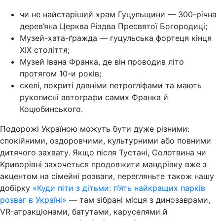
чи не найстаріший храм Гуцульщини — 300-річна
дерев’яна Церква Різдва Пресвятої Богородиці;
Музей-хата-ґражда — гуцульська фортеця кінця
XIX століття;
Музей Івана Франка, де він проводив літо
протягом 10-и років;
скелі, покриті давніми петрогліфами та мають
рукописні автографи самих Франка й
Коцюбинського.
Подорожі Україною можуть бути дуже різними:
спокійними, оздоровчими, культурними або повними
дитячого захвату. Якщо після Тустані, Солотвина чи
Криворівні захочеться продовжити мандрівку вже з
акцентом на сімейні розваги, перегляньте також нашу
добірку
«Куди піти з дітьми: п’ять найкращих парків
розваг в Україні»
— там зібрані місця з динозаврами,
VR-атракціонами, батутами, каруселями й