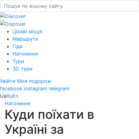
Цікаві місця
Маршрути
Гіди
Натхнення
Тури
3D тури
Увійти
Моя подорож
facebook
instagram
telegram
Ua
Ru
En
Натхнення
Куди поїхати в
Україні за