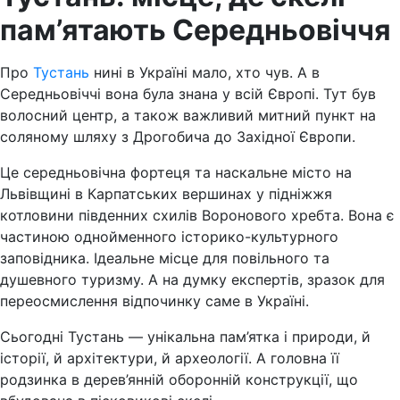
пам’ятають Середньовіччя
Про
Тустань
нині в Україні мало, хто чув. А в
Середньовіччі вона була знана у всій Європі. Тут був
волосний центр, а також важливий митний пункт на
соляному шляху з Дрогобича до Західної Європи.
Це середньовічна фортеця та наскальне місто на
Львівщині в Карпатських вершинах у підніжжя
котловини південних схилів Воронового хребта. Вона є
частиною однойменного історико-культурного
заповідника. Ідеальне місце для повільного та
душевного туризму. А на думку експертів, зразок для
переосмислення відпочинку саме в Україні.
Сьогодні Тустань — унікальна пам’ятка і природи, й
історії, й архітектури, й археології. А головна її
родзинка в дерев’янній оборонній конструкції, що