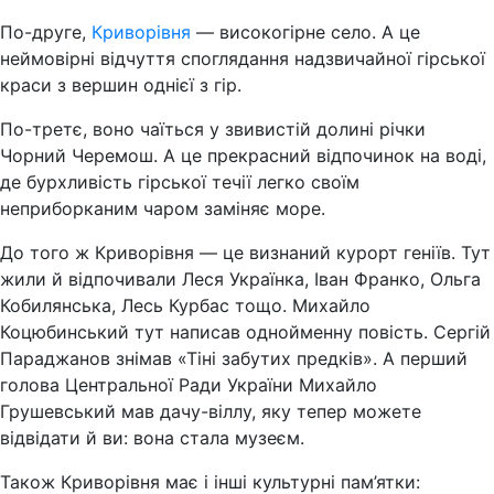
По-друге,
Криворівня
— високогірне село. А це
неймовірні відчуття споглядання надзвичайної гірської
краси з вершин однієї з гір.
По-третє, воно чаїться у звивистій долині річки
Чорний Черемош. А це прекрасний відпочинок на воді,
де бурхливість гірської течії легко своїм
неприборканим чаром заміняє море.
До того ж Криворівня — це визнаний курорт геніїв. Тут
жили й відпочивали Леся Українка, Іван Франко, Ольга
Кобилянська, Лесь Курбас тощо. Михайло
Коцюбинський тут написав однойменну повість. Сергій
Параджанов знімав «Тіні забутих предків». А перший
голова Центральної Ради України Михайло
Грушевський мав дачу-віллу, яку тепер можете
відвідати й ви: вона стала музеєм.
Також Криворівня має і інші культурні пам’ятки: