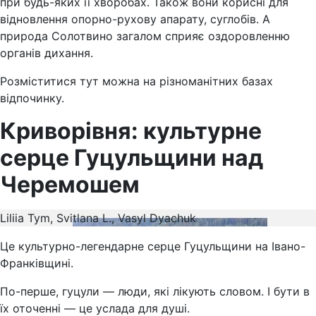
при будь-яких її хворобах. Також вони корисні для
відновлення опорно-рухову апарату, суглобів. А
природа Солотвино загалом сприяє оздоровленню
органів дихання.
Розміститися тут можна на різноманітних базах
відпочинку.
Криворівня: культурне
серце Гуцульщини над
Черемошем
Liliia Tym, Svitlana L., Vasyl Dyachuk
Це культурно-легендарне серце Гуцульщини на Івано-
Франківщині.
По-перше, гуцули — люди, які лікують словом. І бути в
їх оточенні — це услада для душі.