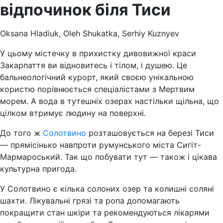
відпочинок біля Тиси
Oksana Hladiuk, Oleh Shukatka, Serhiy Kuznyev
У цьому містечку в прихистку дивовижної краси
Закарпаття ви відновитесь і тілом, і душею. Це
бальнеологічний курорт, який своєю унікальною
користю порівнюється спеціалістами з Мертвим
морем. А вода в тутешніх озерах настільки щільна, що
цілком втримує людину на поверхні.
До того ж
Солотвино
розташовується на березі Тиси
— прямісінько навпроти румунського міста Сигіт-
Мармароський. Так що побувати тут — також і цікава
культурна пригода.
У Солотвино є кілька солоних озер та колишні соляні
шахти. Лікувальні грязі та ропа допомагають
покращити стан шкіри та рекомендуються лікарями