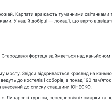
дорожей. Карпати вражають туманними світанками
и. У нашій добірці — локації, що варто відвідати
 Стародавня фортеця здіймається над каньйоном С
 мосту. Звідси відкривається краєвид на каньйон
 ведуть до костелів і соборів, а понад 190 пам’ят
та внесений до списку спадщини ЮНЕСКО.
. Лицарські турніри, середньовічні ярмарки та ве