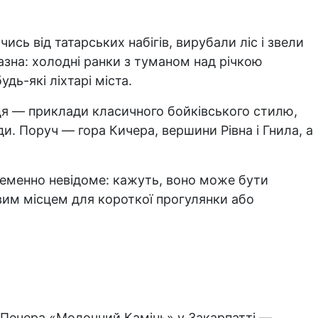
ись від татарських набігів, вирубали ліс і звели
разна: холодні ранки з туманом над річкою
дь-які ліхтарі міста.
иця — приклади класичного бойківського стилю,
ди. Поруч — гора Кичера, вершини Рівна і Гнила, а
теменно невідоме: кажуть, воно може бути
вим місцем для короткої прогулянки або
ю. Печера «Молочний Камінь» у Закарпатті —