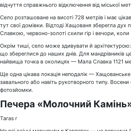
відчуття справжнього відключення від міської мет
Село розташоване на висоті 728 метрів і має цікав
тут свої домівки. Відтоді Хащованя зберегла дух 
Славкою, червоно-золоті схили гір і вечори, коли с
Окрім тиші, село може здивувати й архітектурою:
що збереглися до наших днів. Для мандрівників це
найвища точка в околицях — Мала Славка 1121 м
Ще одна цікава локація неподалік — Хащованське
завального або навіть рукотворного типу. Восени
фотозйомки.
Печера «Молочний Камінь
Taras r
Не всі осінні маршрути в Карпатах — це вершини 