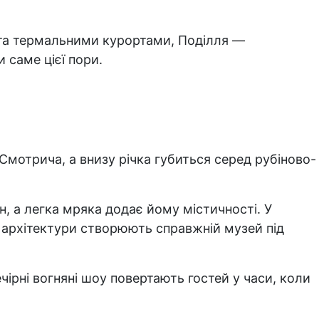
 та термальними курортами, Поділля —
 саме цієї пори.
мотрича, а внизу річка губиться серед рубіново-
, а легка мряка додає йому містичності. У
ок архітектури створюють справжній музей під
чірні вогняні шоу повертають гостей у часи, коли