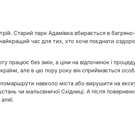
ій. Старий парк Адамівка вбирається в багряно-з
найкращий час для тих, хто хоче поєднати оздор
ту працює без змін, а ціни на відпочинок і процед
раїни, але в цю пору року він сприймається осо
омаршрути навколо міста або вирушити на екскурс
стань чи мальовничої Східниці. А після повернення
 алеї.