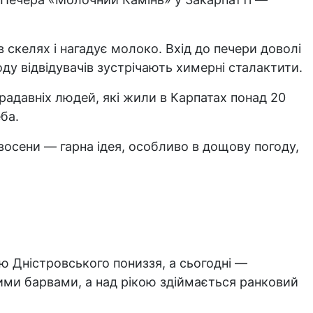
скелях і нагадує молоко. Вхід до печери доволі
ду відвідувачів зустрічають химерні сталактити.
радавніх людей, які жили в Карпатах понад 20
ба.
 восени — гарна ідея, особливо в дощову погоду,
ю Дністровського пониззя, а сьогодні —
ими барвами, а над рікою здіймається ранковий