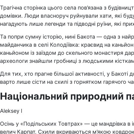
Трагічна сторінка цього села пов’язана з будівни
домівки. Люди власноруч руйнували хати, які буд
нагадують лише легенди та підводні руїни, які при
Та попри сумну історію, нині Бакота — одна з на
майданчика в селі Колодіївка: краєвид на каньйон 
каньйоном із заїздом до скельного монастиря дару
археологи знайшли гробниці з людськими кістка
Для тих, хто прагне більшої активності, у Бакоті
варто лише сісти на схилі з горнятком гарячого ч
Національний природний п
Aleksey l
Осінь у «Подільських Товтрах» — це мандрівка в і
велич Карпат. Схили вкриваються м’якою ковдрою 