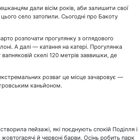
мешканцям дали вісім років, аби залишити свої
 цього село затопили. Сьогодні про Бакоту
варто розпочати прогулянку з оглядового
лоні. А далі — катання на катері. Прогулянка
 вапняковій скелі 120 метрів заввишки, де
з екстремальних розваг це місце зачаровує —
істровським каньйоном.
створила пейзажі, які поєднують спокій Поділля і
жовтогарячі й червоні барви. Осінь робить парк