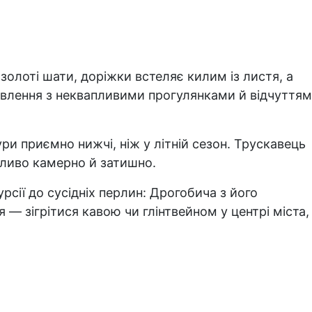
олоті шати, доріжки встеляє килим із листя, а
овлення з неквапливими прогулянками й відчуттям
ури приємно нижчі, ніж у літній сезон. Трускавець
бливо камерно й затишно.
ії до сусідніх перлин: Дрогобича з його
 — зігрітися кавою чи глінтвейном у центрі міста,