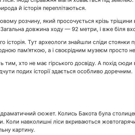
ирода й історія переплітаються.
вому розчину, який просочується крізь тріщини в 
 Загальна довжина ходу — 92 метри, і вже біля вхо
о історія. Тут археологи знайшли сліди стоянки п
одною пам’яткою, а і своєрідним музеєм просто не
ь тим, хто не має гірського досвіду. А похід сюди
ідчути подих історії здається особливо доречним.
ин драматичний сюжет. Колись Бакота була столице
ти. Коли навколишні ліси вкриваються жовтогаряч
льну картину.