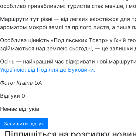
особливо привабливим: туристів стає менше, і мо
Маршрути тут різні — від легких екостежок для п
ароматом мокрої землі та прілого листя, а тиша п
Особлива цінність «Подільських Товтр» у їхній гео
здіймаються над землею сьогодні, — це залишки д
Осінь — найкращий час відкривати нові маршрути.
Україною: від Поділля до Буковини.
Фото: Kraina UA
Відгуки
0
Немає відгуків
Залишити відгук
Підпишіться на розсилку новин