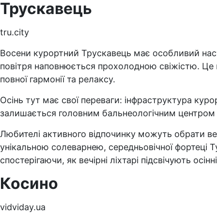
Трускавець
tru.city
Восени курортний Трускавець має особливий настр
повітря наповнюється прохолодною свіжістю. Це 
повної гармонії та релаксу.
Осінь тут має свої переваги: інфраструктура курор
залишається головним бальнеологічним центром к
Любителі активного відпочинку можуть обрати вел
унікальною солеварнею, середньовічної фортеці Ту
спостерігаючи, як вечірні ліхтарі підсвічують осінні
Косино
vidviday.ua