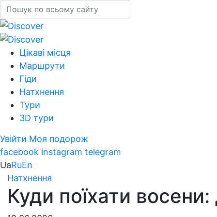
Цікаві місця
Маршрути
Гіди
Натхнення
Тури
3D тури
Увійти
Моя подорож
facebook
instagram
telegram
Ua
Ru
En
Натхнення
Куди поїхати восени: 