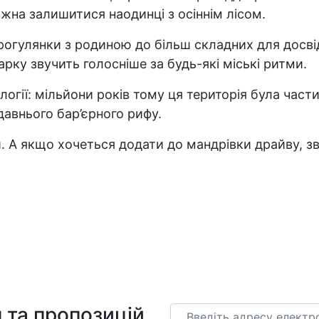
жна залишитися наодинці з осіннім лісом.
рогулянки з родиною до більш складних для досвід
арку звучить голосніше за будь-які міські ритми.
логії: мільйони років тому ця територія була част
авнього бар’єрного рифу.
 А якщо хочеться додати до мандрівки драйву, зв
 та пропозицій
Email