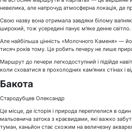
невелика, але напрочуд атмосферна локація, де пр
Свою назву вона отримала завдяки білому вапняко
широкий, тож усередині панує м’яке денне світло.
Але найбільша цінність «Молочного Каменя» — йог
тисяч років тому. Це робить печеру не лише прир
Маршрут до печери легкодоступний і підійде навіт
коли сховатися в прохолодних кам’яних стінах і в
Бакота
Стародубцев Олександр
Це місце, де історія і природа переплелися в од
мальовнича затока з краєвидами, які важко забу
туман, каньйон стає схожим на величезну акваре