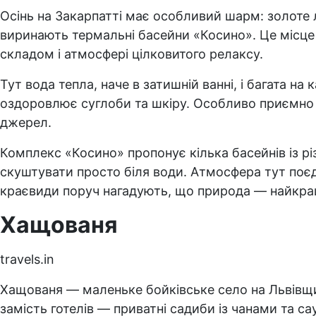
Осінь на Закарпатті має особливий шарм: золоте ли
виринають термальні басейни «Косино». Це місце
складом і атмосфері цілковитого релаксу.
Тут вода тепла, наче в затишній ванні, і багата на
оздоровлює суглоби та шкіру. Особливо приємно з
джерел.
Комплекс «Косино» пропонує кілька басейнів із р
скуштувати просто біля води. Атмосфера тут поєдн
краєвиди поруч нагадують, що природа — найкра
Хащованя
travels.in
Хащованя — маленьке бойківське село на Львівщин
замість готелів — приватні садиби із чанами та сау