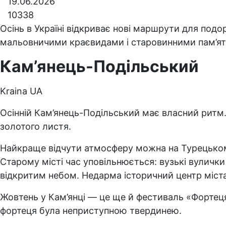
19.06.2026
10338
Осінь в Україні відкриває нові маршрути для по
мальовничими краєвидами і старовинними пам’яткам
Кам’янець-Подільський
Kraina UA
Осінній Кам’янець-Подільський має власний ритм.
золотого листя.
Найкраще відчути атмосферу можна на Турецькому
Старому місті час уповільнюється: вузькі вулички
відкритим небом. Недарма історичний центр міс
Жовтень у Кам’янці — це ще й фестиваль «Фортеця»
фортеця була неприступною твердинею.