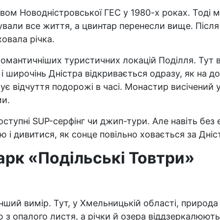
цтвом Новодністровської ГЕС у 1980-х роках. Тоді 
ували все життя, а цвинтар перенесли вище. Після
ховала річка.
йромантичніших туристичних локацій Поділля. Тут 
і широчінь Дністра відкривається одразу, як на до
є відчуття подорожі в часі. Монастир висічений у
ми.
 доступні SUP-серфінг чи джип-тури. Але навіть бе
аю і дивитися, як сонце повільно ховається за Дн
арк «Подільські Товтри»
нший вимір. Тут, у Хмельницькій області, природа 
з опалого листя, а річки й озера віддзеркалюють 