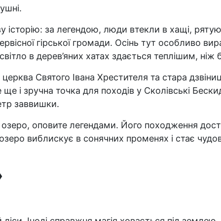
ушні.
у історію: за легендою, люди втекли в хащі, рятуюч
первісної гірської громади. Осінь тут особливо ви
вітло в дерев’яних хатах здається теплішим, ніж бу
 церква Святого Івана Хрестителя та стара дзвін
 ще і зручна точка для походів у Сколівські Бески
етр заввишки.
 озеро, оповите легендами. Його походження дос
 озеро виблискує в сонячних променях і стає чудо
»
й ліси. Іноді справжня магія ховається під земле