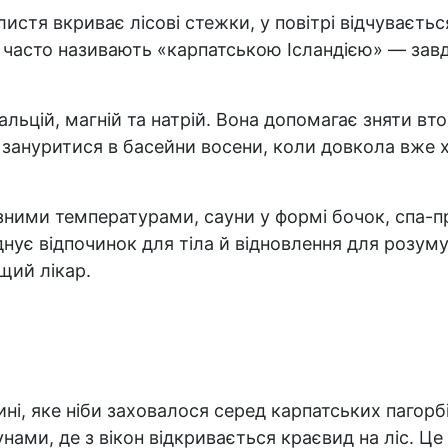
стя вкриває лісові стежки, у повітрі відчувається
 часто називають «карпатською Ісландією» — завд
 кальцій, магній та натрій. Вона допомагає зняти вт
ануритися в басейни восени, коли довкола вже хо
ізними температурами, сауни у формі бочок, спа-п
ує відпочинок для тіла й відновлення для розуму: 
щий лікар.
і, яке ніби заховалося серед карпатських пагорбі
нами, де з вікон відкривається краєвид на ліс. Це 