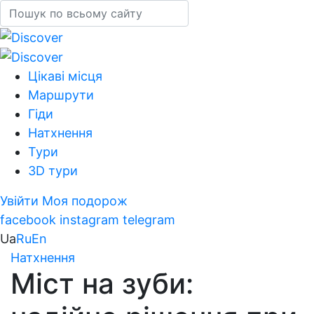
Цікаві місця
Маршрути
Гіди
Натхнення
Тури
3D тури
Увійти
Моя подорож
facebook
instagram
telegram
Ua
Ru
En
Натхнення
Міст на зуби: