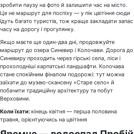
зробити паузу на фото й залишити час на місто.
Це не маршрут для поспіху — у пік цвітіння сюди
їдуть багато туристів, тож краще закладати запас
часу на дорогу і прогулянку.
Якщо маєте ще один-два дні, продовжуйте
маршрут до озера Синевир і Колочави. Дорога до
Синевиру проходить через гірські села, ліси і
прохолодніші карпатські ландшафти. Колочава
стане спокійним фіналом подорожі: тут можна
заїхати до музею-скансену «Старе село» й
побачити традиційну архітектуру та побут
Верховини.
Коли їхати:
кінець квітня — перша половина
травня, орієнтуючись на цвітіння
Яремче — водоспад Пробій