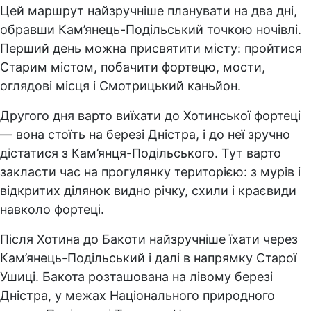
Цей маршрут найзручніше планувати на два дні,
обравши Кам’янець-Подільський точкою ночівлі.
Перший день можна присвятити місту: пройтися
Старим містом, побачити фортецю, мости,
оглядові місця і Смотрицький каньйон.
Другого дня варто виїхати до Хотинської фортеці
— вона стоїть на березі Дністра, і до неї зручно
дістатися з Кам’янця-Подільського. Тут варто
закласти час на прогулянку територією: з мурів і
відкритих ділянок видно річку, схили і краєвиди
навколо фортеці.
Після Хотина до Бакоти найзручніше їхати через
Кам’янець-Подільський і далі в напрямку Старої
Ушиці. Бакота розташована на лівому березі
Дністра, у межах Національного природного