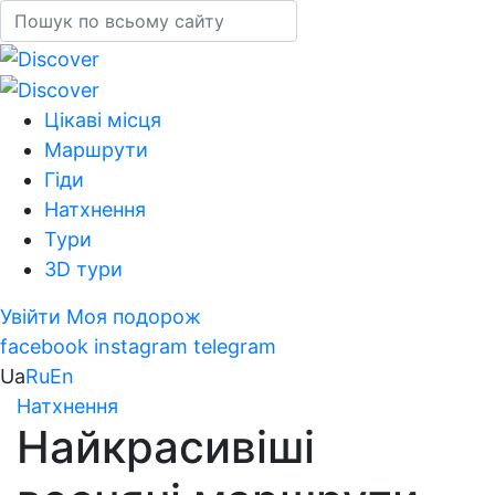
Цікаві місця
Маршрути
Гіди
Натхнення
Тури
3D тури
Увійти
Моя подорож
facebook
instagram
telegram
Ua
Ru
En
Натхнення
Найкрасивіші