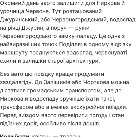
Окремий день варто залишити для Ниркова й
урочища Червоне. Тут розташований
Джуринський, або Червоногородський, водоспад
на річці Джурин, а поруч — руїни
Червоногородського замку-палацу. Це одна з
найвиразніших точок Поділля: в одному відрізку
маршруту поєднуються водоспад, червонуваті
схили й залишки старої архітектури.
Без авто цю поїздку краще продумати
заздалегідь. До Заліщиків або Чорткова можна
дістатися громадським транспортом, але до
Ниркова й водоспаду зручніше їхати таксі,
трансфером або в межах екскурсійної поїздки.
Перед виїздом варто перевірити погоду і стан
під’їзних доріг, особливо після дощів.
Коли їхати:
квітень — травень