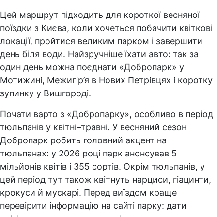
Цей маршрут підходить для короткої весняної
поїздки з Києва, коли хочеться побачити квіткові
локації, пройтися великим парком і завершити
день біля води. Найзручніше їхати авто: так за
один день можна поєднати «Добропарк» у
Мотижині, Межигір’я в Нових Петрівцях і коротку
зупинку у Вишгороді.
Почати варто з «Добропарку», особливо в період
тюльпанів у квітні–травні. У весняний сезон
Добропарк робить головний акцент на
тюльпанах: у 2026 році парк анонсував 5
мільйонів квітів і 355 сортів. Окрім тюльпанів, у
цей період тут також квітнуть нарциси, гіацинти,
крокуси й мускарі. Перед виїздом краще
перевірити інформацію на сайті парку: дати