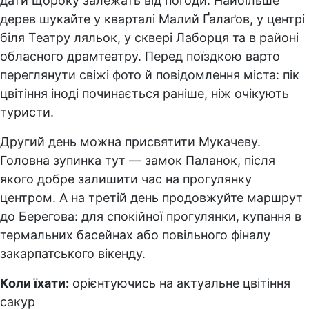
дати щороку залежать від погоди. Найбільше
дерев шукайте у кварталі Малий Ґалаґов, у центрі
біля Театру ляльок, у сквері Лаборця та в районі
обласного драмтеатру. Перед поїздкою варто
переглянути свіжі фото й повідомлення міста: пік
цвітіння іноді починається раніше, ніж очікують
туристи.
Другий день можна присвятити Мукачеву.
Головна зупинка тут — замок Паланок, після
якого добре залишити час на прогулянку
центром. А на третій день продовжуйте маршрут
до Берегова: для спокійної прогулянки, купання в
термальних басейнах або повільного фіналу
закарпатського вікенду.
Коли їхати:
орієнтуючись на актуальне цвітіння
сакур