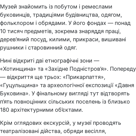
Музей знайомить із побутом і ремеслами
буковинців, традиціями будівництва, одягом,
фольклором і обрядами. У його фондах — понад
10 тисяч предметів, зокрема знаряддя праці,
дерев’яний посуд, килими, прикраси, вишивані
рушники і старовинний одяг.
Нині відкриті дві етнографічні зони —
«Хотинщина» та «Західне Подністров’я». Попереду
— відкриття ще трьох: «Прикарпаття»,
«Гуцульщина» та археологічної експозиції «Давня
Буковина». У фінальному вигляді тут відтворять
п’ять повноцінних сільських поселень із близько
180 архітектурними об’єктами.
Крім оглядових екскурсій, у музеї проводять
театралізовані дійства, обряди весілля,