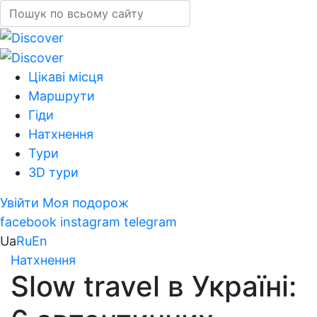
Цікаві місця
Маршрути
Гіди
Натхнення
Тури
3D тури
Увійти
Моя подорож
facebook
instagram
telegram
Ua
Ru
En
Натхнення
Slow travel в Україні: