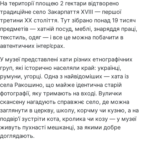
На території площею 2 гектари відтворено
традиційне село Закарпаття XVIII — першої
третини XX століття. Тут зібрано понад 19 тисяч
предметів — хатній посуд, меблі, знаряддя праці,
текстиль, одяг — і все це можна побачити в
автентичних інтер’єрах.
У музеї представлені хати різних етнографічних
груп, які історично населяли край: українці,
румуни, угорці. Одна з найвідоміших — хата із
села Ракошино, що майже ідентична старій
фотографії, яку тримають на вході. Вулички
скансену нагадують справжнє село, де можна
заглянути в церкву, школу, корчму чи кузню, а на
подвір’ї зустріти кота, кролика чи козу — у музеї
живуть пухнасті мешканці, за якими добре
доглядають.