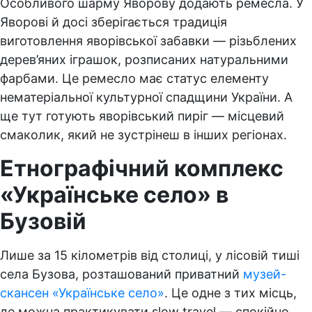
Особливого шарму Яворову додають ремесла. У
Яворові й досі зберігається традиція
виготовлення яворівської забавки — різьблених
дерев’яних іграшок, розписаних натуральними
фарбами. Це ремесло має статус елементу
нематеріальної культурної спадщини України. А
ще тут готують яворівський пиріг — місцевий
смаколик, який не зустрінеш в інших регіонах.
Етнографічний комплекс
«Українське село» в
Бузовій
Лише за 15 кілометрів від столиці, у лісовій тиші
села Бузова, розташований приватний
музей-
скансен «Українське село»
. Це одне з тих місць,
де можна практикувати slow travel — спокійно