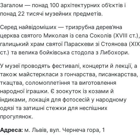
Загалом — понад 100 архітектурних об’єктів і
понад 22 тисячі музейних предметів.
Серед найвідоміших — тризрубна дерев’яна
церква святого Миколая із села Соколів (XVIII ст.),
галицький храм святої Параскеви зі Стоянова (XIX
ст.) та велика бойківська стодола з Либохори.
У музеї проводять фестивалі, концерти й лекції, а
також майстеркласи з гончарства, писанкарства,
ткацтва, соломоплетіння та виготовлення
народної іграшки. Є зоокуток із козами й
індиками, локація для фотосесій у народному
одязі та затишні стежки для неспішних
прогулянок.
Адреса:
м. Львів, вул. Чернеча гора, 1