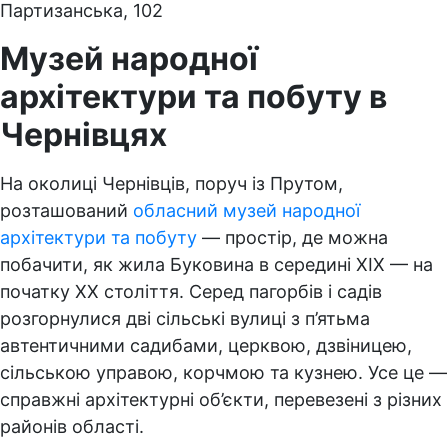
Партизанська, 102
Музей народної
архітектури та побуту в
Чернівцях
На околиці Чернівців, поруч із Прутом,
розташований
обласний музей народної
архітектури та побуту
— простір, де можна
побачити, як жила Буковина в середині XIX — на
початку XX століття. Серед пагорбів і садів
розгорнулися дві сільські вулиці з п’ятьма
автентичними садибами, церквою, дзвіницею,
сільською управою, корчмою та кузнею. Усе це —
справжні архітектурні об’єкти, перевезені з різних
районів області.