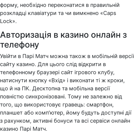
форму, необхідно переконатися в правильній
розкладці клавіатури та чи вимкнено «Caps
Lock».
Авторизація в казино онлайн з
телефону
Увійти в Парі Матч можна також в мобільній версії
сайту казино. Для цього слід відкрити в
телефонному браузері сайт ігрового клубу,
натиснути кнопку «Вхід» і виконати ті ж кроки,
що й на ПК. Десктопна та мобільна версії
повністю синхронізовані. Тому не залежно від
того, що використовує гравець: смартфон,
планшет або комп'ютер, йому будуть доступні дії
з рахунком, активні бонуси та всі сервіси онлайн
казино Парі Матч.