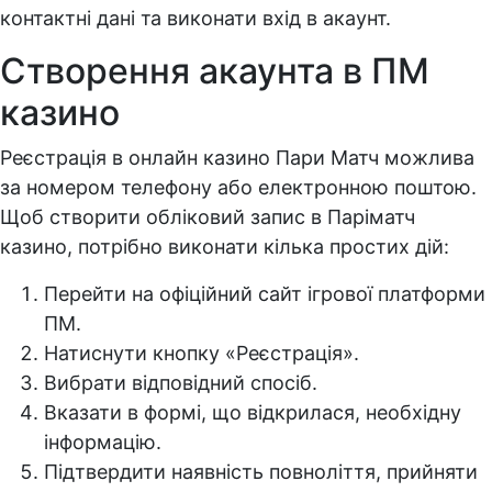
контактні дані та виконати вхід в акаунт.
Створення акаунта в ПМ
казино
Реєстрація в онлайн казино Пари Матч можлива
за номером телефону або електронною поштою.
Щоб створити обліковий запис в Паріматч
казино, потрібно виконати кілька простих дій:
Перейти на офіційний сайт ігрової платформи
ПМ.
Натиснути кнопку «Реєстрація».
Вибрати відповідний спосіб.
Вказати в формі, що відкрилася, необхідну
інформацію.
Підтвердити наявність повноліття, прийняти