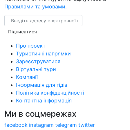
Правилами та умовами
.
Email
Підписатися
Про проект
Туристичні напрямки
Зареєструватися
Віртуальні тури
Компанії
Інформація для гідів
Політика конфіденційності
Контактна інформація
Ми в соцмережах
facebook
instagram
telegram
twitter