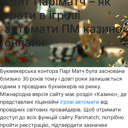
сайт Паріматч – як
грати в ігрові
автомати ПМ казино
онлайн
19.05.2024
1715
Букмекерська контора Парі Матч була заснована
близько 30 років тому і довгі роки залишається
одним з провідних букмекерів на ринку.
Міжнародна версія сайту має розділ «Казино», де
представлені ліцензійні
ігрові автомати
від
провідних світових провайдерів. Щоб отримати
доступ до всіх функцій сайту Parimatch, потрібно
пройти реєстрацію, підтвердити зазначені