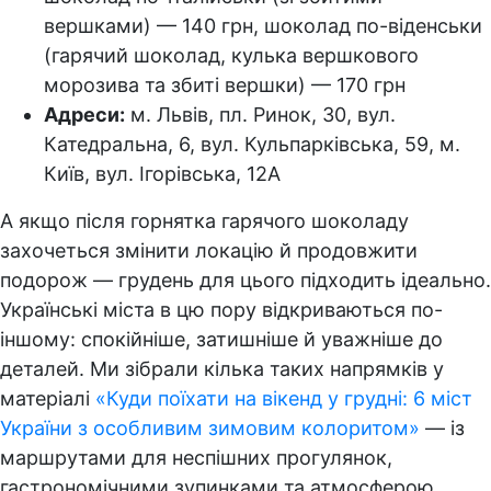
вершками) — 140 грн, шоколад по-віденськи
(гарячий шоколад, кулька вершкового
морозива та збиті вершки) — 170 грн
Адреси:
м. Львів, пл. Ринок, 30, вул.
Катедральна, 6, вул. Кульпарківська, 59, м.
Київ, вул. Ігорівська, 12А
А якщо після горнятка гарячого шоколаду
захочеться змінити локацію й продовжити
подорож — грудень для цього підходить ідеально.
Українські міста в цю пору відкриваються по-
іншому: спокійніше, затишніше й уважніше до
деталей. Ми зібрали кілька таких напрямків у
матеріалі
«Куди поїхати на вікенд у грудні: 6 міст
України з особливим зимовим колоритом»
— із
маршрутами для неспішних прогулянок,
гастрономічними зупинками та атмосферою,