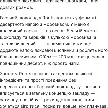
однаково підходить і для неспішної кави, і для
довгих розмов.
Гарячий шоколад у Roots подають у форматі
десертного напою з морозивом. У меню є
класичний варіант — на основі бельгійського
шоколаду та вершків із кулькою морозива, а
також вишневий — із цілими вишнями, що
додають напою яскравої кислинки й роблять його
більш насиченим. Об’єм — 200 мл, тож це радше
повноцінний десерт, ніж просто напій.
Загалом Roots працює з акцентом на якісні
інгредієнти та прості поєднання без
перевантаження. Гарячий шоколад тут логічно
вписується в загальну концепцію закладу —
затишну, спокійну і трохи «домашню», коли
хочеться зігрітися і посидіти довше, ніж планував.