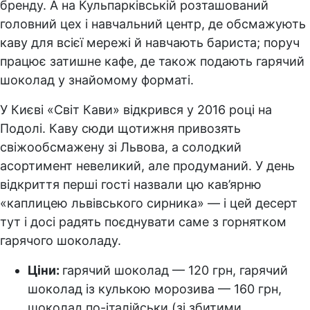
бренду. А на Кульпарківській розташований
головний цех і навчальний центр, де обсмажують
каву для всієї мережі й навчають бариста; поруч
працює затишне кафе, де також подають гарячий
шоколад у знайомому форматі.
У Києві «Світ Кави» відкрився у 2016 році на
Подолі. Каву сюди щотижня привозять
свіжообсмажену зі Львова, а солодкий
асортимент невеликий, але продуманий. У день
відкриття перші гості назвали цю кав’ярню
«каплицею львівського сирника» — і цей десерт
тут і досі радять поєднувати саме з горнятком
гарячого шоколаду.
Ціни:
гарячий шоколад — 120 грн, гарячий
шоколад із кулькою морозива — 160 грн,
шоколад по-італійськи (зі збитими