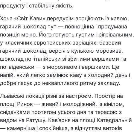
продукту і стабільну якість.
Хоча «Світ Кави» передусім асоціюють із кавою,
гарячий шоколад тут — повноцінна і продумана
позиція меню. Його готують густим і зігрівальним,
у класичних європейських варіаціях: базовий
гарячий шоколад, версія з кулькою морозива,
шоколад по-італійськи зі збитими вершками та
по-віденськи — з морозивом і вершками. Це
напій, який легко замінює каву в холодний день і
добре пасує до неквапливого ритму закладу.
Львівські локації різні за настроєм. Простір на
площі Ринок — живий і молодіжний, із вінілом,
сніданками протягом усього дня та терасою з
видом на Ратушу. Кав’ярня на площі Катедральній
— камерніша і спокійніша, з відчуттям витоків