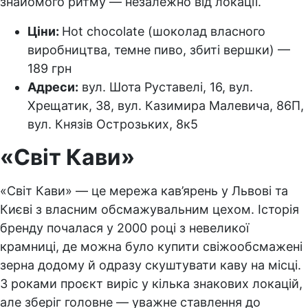
знайомого ритму — незалежно від локації.
Ціни:
Hot chocolate (шоколад власного
виробництва, темне пиво, збиті вершки) —
189 грн
Адреси:
вул. Шота Руставелі, 16, вул.
Хрещатик, 38, вул. Казимира Малевича, 86П,
вул. Князів Острозьких, 8к5
«Світ Кави»
«Світ Кави» — це мережа кав’ярень у Львові та
Києві з власним обсмажувальним цехом. Історія
бренду почалася у 2000 році з невеликої
крамниці, де можна було купити свіжообсмажені
зерна додому й одразу скуштувати каву на місці.
З роками проєкт виріс у кілька знакових локацій,
але зберіг головне — уважне ставлення до