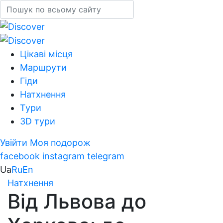
Цікаві місця
Маршрути
Гіди
Натхнення
Тури
3D тури
Увійти
Моя подорож
facebook
instagram
telegram
Ua
Ru
En
Натхнення
Від Львова до