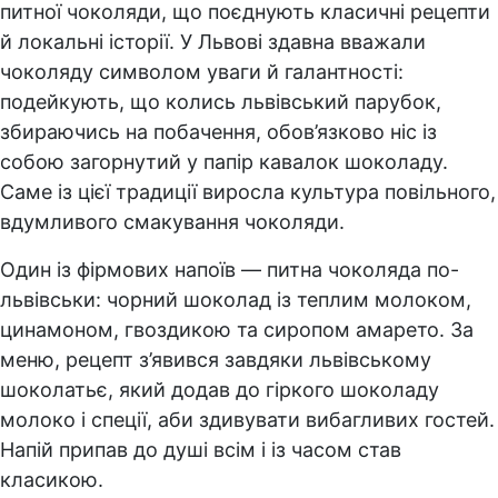
питної чоколяди, що поєднують класичні рецепти
й локальні історії. У Львові здавна вважали
чоколяду символом уваги й галантності:
подейкують, що колись львівський парубок,
збираючись на побачення, обов’язково ніс із
собою загорнутий у папір кавалок шоколаду.
Саме із цієї традиції виросла культура повільного,
вдумливого смакування чоколяди.
Один із фірмових напоїв — питна чоколяда по-
львівськи: чорний шоколад із теплим молоком,
цинамоном, гвоздикою та сиропом амарето. За
меню, рецепт з’явився завдяки львівському
шоколатьє, який додав до гіркого шоколаду
молоко і спеції, аби здивувати вибагливих гостей.
Напій припав до душі всім і із часом став
класикою.