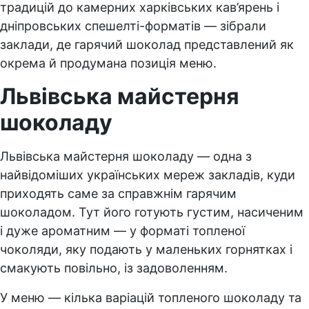
традицій до камерних харківських кав’ярень і
дніпровських спешелті-форматів — зібрали
заклади, де гарячий шоколад представлений як
окрема й продумана позиція меню.
Львівська майстерня
шоколаду
Львівська майстерня шоколаду — одна з
найвідоміших українських мереж закладів, куди
приходять саме за справжнім гарячим
шоколадом. Тут його готують густим, насиченим
і дуже ароматним — у форматі топленої
чоколяди, яку подають у маленьких горнятках і
смакують повільно, із задоволенням.
У меню — кілька варіацій топленого шоколаду та