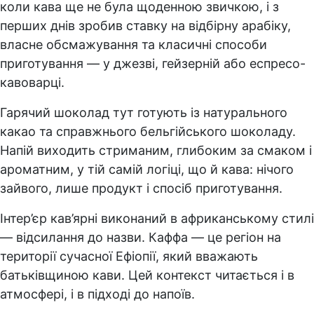
коли кава ще не була щоденною звичкою, і з
перших днів зробив ставку на відбірну арабіку,
власне обсмажування та класичні способи
приготування — у джезві, гейзерній або еспресо-
кавоварці.
Гарячий шоколад тут готують із натурального
какао та справжнього бельгійського шоколаду.
Напій виходить стриманим, глибоким за смаком і
ароматним, у тій самій логіці, що й кава: нічого
зайвого, лише продукт і спосіб приготування.
Інтер’єр кав’ярні виконаний в африканському стилі
— відсилання до назви. Каффа — це регіон на
території сучасної Ефіопії, який вважають
батьківщиною кави. Цей контекст читається і в
атмосфері, і в підході до напоїв.