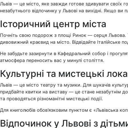
Львів — це місто, яке завжди готове здивувати своїх г
незабутнього відпочинку у Львові на вихідні. Якщо ви п
Історичний центр міста
Почніть свою подорож з площі Ринок — серця Львова. Ту
дивовижний краєвид на місто. Відвідайте Італійське п
Не забудьте зазирнути в Кафедральний собор і прогулят
атмосфера переносить вас у минулі століття.
Культурні та мистецькі лока
Львів — це місто театру та музики. Для шукачів культу
придбайте квитки на виставу — це стане незабутнім до
та проводяться різноманітні мистецькі події.
Для книголюбів обов’язковим пунктом є «Львівська коп
Відпочинок у Львові з дітьм