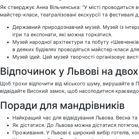
Як стверджує Анна Вільчинська: “У місті проводиться ве
майстер-класи, театралізовані екскурсії та фестивалі дл
Державний природознавчий музей. Музей із інтера
ігри та експонати, які можна торкатися.
Музей народної архітектури та побуту «Шевченківс
в деяких будівлях проводяться майстер-класи для 
Музей ідей. Цей музей творчості організовує вист
Відпочинок у Львові на двох
Щоб трохи відпочити від міського шуму, вирушайте в П
відвідайте Високий замок, щоб насолодитися краєвидо
Поради для мандрівників
Найкращий час для відвідування Львова. Весна та
Як дістатися. До Львова можна дістатися потягом
Проживання. У Львові є широкий вибір готелів, хо