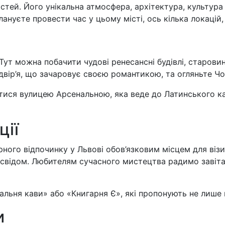
остей. Його унікальна атмосфера, архітектура, культур
лануєте провести час у цьому місті, ось кілька локацій,
т можна побачити чудові ренесансні будівлі, старовинн
одвір’я, що зачаровує своєю романтикою, та огляньте Ч
ися вулицею Арсенальною, яка веде до Латинського кате
ції
рного відпочинку у Львові обов’язковим місцем для візи
свідом. Любителям сучасного мистецтва радимо завітат
альня кави» або «Книгарня Є», які пропонують не лише 
и