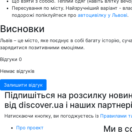
Що взяти з собою. Теплий одяг (навіть влітку веч
Пересування по місту. Найзручніший варіант - вл
подорожі попіклуйтеся про
автоцивілку у Львові
.
Висновки
Львів – це місто, яке поєднує в собі багату історію, 
зарядитися позитивними емоціями.
Відгуки
0
Немає відгуків
Залишити відгук
Підпишіться на розсилку новин
від discover.ua і наших партнер
Натискаючи кнопку, ви погоджуєтесь із
Правилами т
Ми в 
Про проект