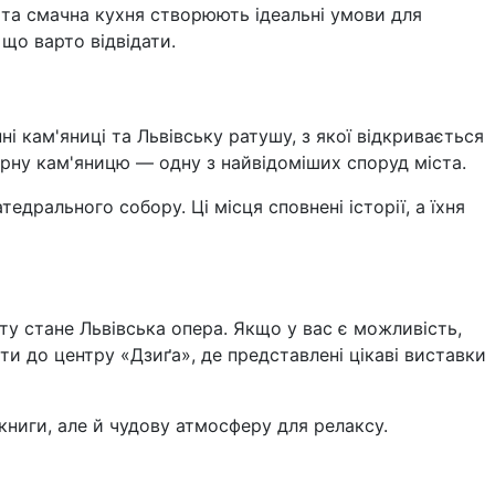
а та смачна кухня створюють ідеальні умови для
 що варто відвідати.
і кам'яниці та Львівську ратушу, з якої відкривається
орну кам'яницю — одну з найвідоміших споруд міста.
дрального собору. Ці місця сповнені історії, а їхня
ту стане Львівська опера. Якщо у вас є можливість,
и до центру «Дзиґа», де представлені цікаві виставки
книги, але й чудову атмосферу для релаксу.