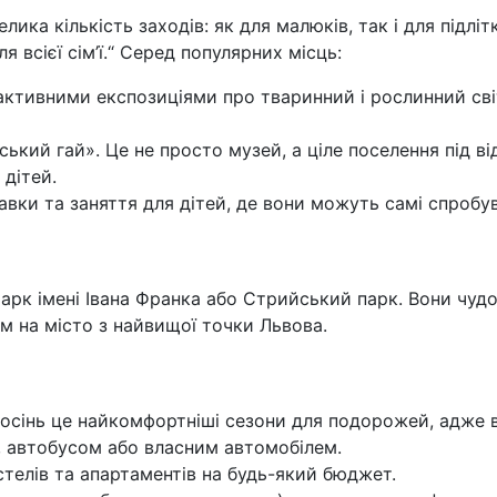
лика кількість заходів: як для малюків, так і для підл
я всієї сім’ї.“ Серед популярних місць:
ктивними експозиціями про тваринний і рослинний світ.
ький гай». Це не просто музей, а ціле поселення під ві
дітей.
авки та заняття для дітей, де вони можуть самі спробу
арк імені Івана Франка або Стрийський парк. Вони чудо
м на місто з найвищої точки Львова.
 осінь це найкомфортніші сезони для подорожей, адже
, автобусом або власним автомобілем.
стелів та апартаментів на будь-який бюджет.