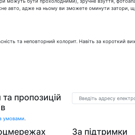
ори можуть бути прохолодними), зручне взуття, фотоап
асне авто, адже на ньому ви зможете оминути затори, щ
сучасність та неповторний колорит. Навіть за короткий 
 та пропозицій
Email
ів
а умовами
.
соцмережах
За підтримки