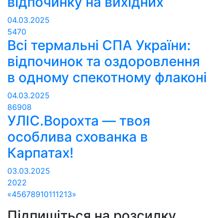
відпочинку на вихідних
04.03.2025
5470
Всі термальні СПА України:
відпочинок та оздоровлення
в одному спекотному флаконі
04.03.2025
86908
УЛІС.Ворохта — твоя
особлива схованка в
Карпатах!
03.03.2025
2022
«
4
5
6
7
8
9
10
11
12
13
»
Підпишіться на розсилку