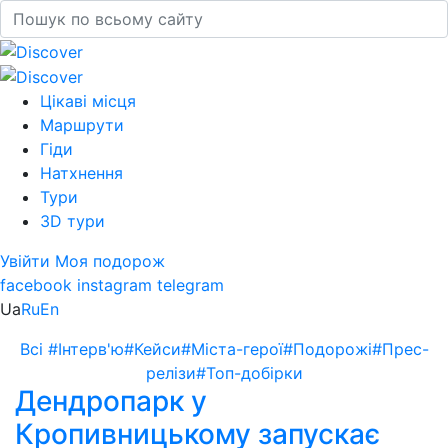
Цікаві місця
Маршрути
Гіди
Натхнення
Тури
3D тури
Увійти
Моя подорож
facebook
instagram
telegram
Ua
Ru
En
Всі
#Інтерв'ю
#Кейси
#Міста-герої
#Подорожі
#Прес-
релізи
#Топ-добірки
Дендропарк у
Кропивницькому запускає