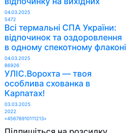
відпочинку на вихідних
04.03.2025
5472
Всі термальні СПА України:
відпочинок та оздоровлення
в одному спекотному флаконі
04.03.2025
86926
УЛІС.Ворохта — твоя
особлива схованка в
Карпатах!
03.03.2025
2022
«
4
5
6
7
8
9
10
11
12
13
»
Підпишіться на розсилку