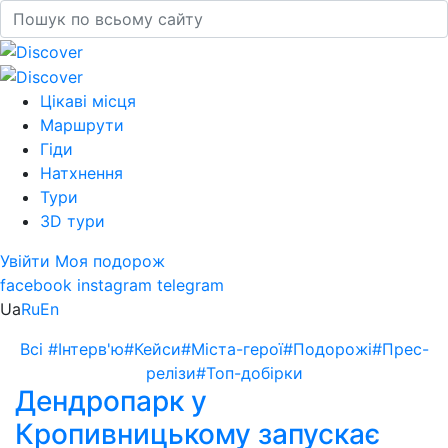
Цікаві місця
Маршрути
Гіди
Натхнення
Тури
3D тури
Увійти
Моя подорож
facebook
instagram
telegram
Ua
Ru
En
Всі
#Інтерв'ю
#Кейси
#Міста-герої
#Подорожі
#Прес-
релізи
#Топ-добірки
Дендропарк у
Кропивницькому запускає