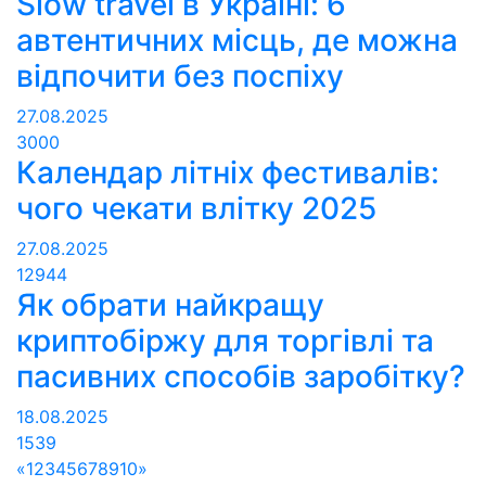
Slow travel в Україні: 6
автентичних місць, де можна
відпочити без поспіху
27.08.2025
3000
Календар літніх фестивалів:
чого чекати влітку 2025
27.08.2025
12944
Як обрати найкращу
криптобіржу для торгівлі та
пасивних способів заробітку?
18.08.2025
1539
«
1
2
3
4
5
6
7
8
9
10
»