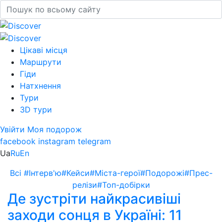
Цікаві місця
Маршрути
Гіди
Натхнення
Тури
3D тури
Увійти
Моя подорож
facebook
instagram
telegram
Ua
Ru
En
Всі
#Інтерв'ю
#Кейси
#Міста-герої
#Подорожі
#Прес-
релізи
#Топ-добірки
Де зустріти найкрасивіші
заходи сонця в Україні: 11