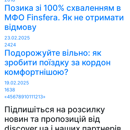
Позика зі 100% схваленням в
МФО Finsfera. Як не отримати
відмову
23.02.2025
2424
Подорожуйте вільно: як
зробити поїздку за кордон
комфортнішою?
19.02.2025
1638
«
4
5
6
7
8
9
10
11
12
13
»
Підпишіться на розсилку
новин та пропозицій від
discover.ua і наших партнерів