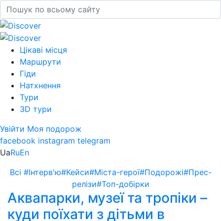
Цікаві місця
Маршрути
Гіди
Натхнення
Тури
3D тури
Увійти
Моя подорож
facebook
instagram
telegram
Ua
Ru
En
Всі
#Інтерв'ю
#Кейси
#Міста-герої
#Подорожі
#Прес-
релізи
#Топ-добірки
Аквапарки, музеї та тропіки –
куди поїхати з дітьми в