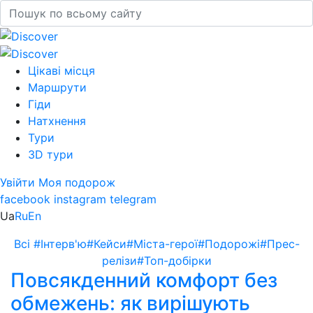
Цікаві місця
Маршрути
Гіди
Натхнення
Тури
3D тури
Увійти
Моя подорож
facebook
instagram
telegram
Ua
Ru
En
Всі
#Інтерв'ю
#Кейси
#Міста-герої
#Подорожі
#Прес-
релізи
#Топ-добірки
Повсякденний комфорт без
обмежень: як вирішують