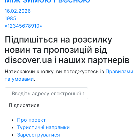
16.02.2026
1985
«
1
2
3
4
5
6
7
8
9
10
»
Підпишіться на розсилку
новин та пропозицій від
discover.ua і наших партнерів
Натискаючи кнопку, ви погоджуєтесь із
Правилами
та умовами
.
Email
Підписатися
Про проект
Туристичні напрямки
Зареєструватися