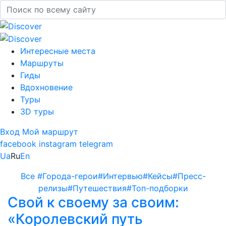
Интересные места
Маршруты
Гиды
Вдохновение
Туры
3D туры
Вход
Мой маршрут
facebook
instagram
telegram
Ua
Ru
En
Все
#Города-герои
#Интервью
#Кейсы
#Пресс-
релизы
#Путешествия
#Топ-подборки
Свой к своему за своим:
«Королевский путь