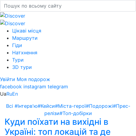
Цікаві місця
Маршрути
Гіди
Натхнення
Тури
3D тури
Увійти
Моя подорож
facebook
instagram
telegram
Ua
Ru
En
Всі
#Інтерв'ю
#Кейси
#Міста-герої
#Подорожі
#Прес-
релізи
#Топ-добірки
Куди поїхати на вихідні в
Україні: топ локацій та де