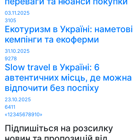
переваги та нюанси покупки
03.11.2025
3105
Екотуризм в Україні: наметові
кемпінги та екоферми
31.10.2025
9278
Slow travel в Україні: 6
автентичних місць, де можна
відпочити без поспіху
23.10.2025
6411
«
1
2
3
4
5
6
7
8
9
10
»
Підпишіться на розсилку
новин та пропозицій від