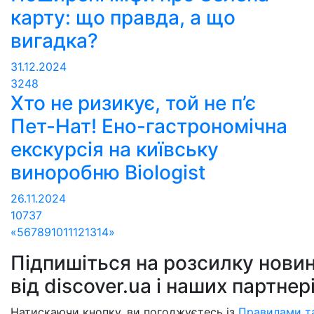
карту: що правда, а що
вигадка?
31.12.2024
3248
Хто не ризикує, той не п’є
Пет-Нат! Ено-гастрономічна
екскурсія на київську
виноробню Biologist
26.11.2024
10737
«
5
6
7
8
9
10
11
12
13
14
»
Підпишіться на розсилку новин
від discover.ua і наших партнер
Натискаючи кнопку, ви погоджуєтесь із
Правилами т