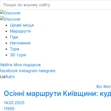
Цікаві місця
Маршрути
Гіди
Натхнення
Тури
3D тури
Увійти
Моя подорож
facebook
instagram
telegram
Ua
Ru
En
Всі
#Ін
Осінні маршрути Київщини: куди
14.02.2025
11995