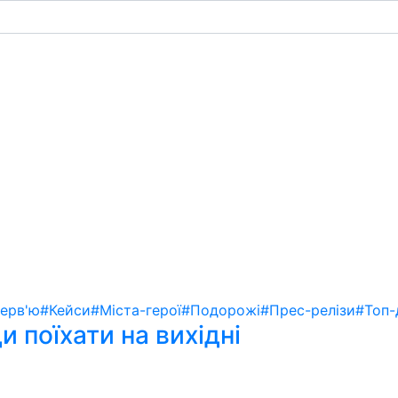
терв'ю
#Кейси
#Міста-герої
#Подорожі
#Прес-релізи
#Топ-
 поїхати на вихідні