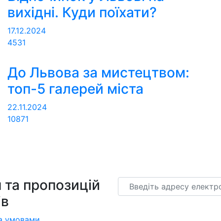
вихідні. Куди поїхати?
17.12.2024
4531
До Львова за мистецтвом:
топ-5 галерей міста
22.11.2024
10871
 та пропозицій
Email
ів
а умовами
.