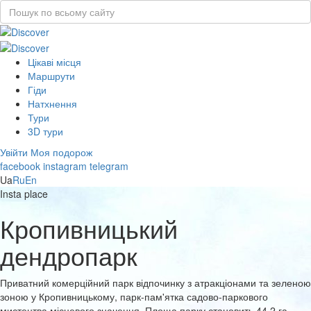
Цікаві місця
Маршрути
Гіди
Натхнення
Тури
3D тури
Увійти
Моя подорож
facebook
instagram
telegram
Ua
Ru
En
Insta place
Кропивницький
дендропарк
Приватний комерційний парк відпочинку з атракціонами та зеленою
зоною у Кропивницькому, парк-пам'ятка садово-паркового
мистецтва місцевого значення. Площа парку становить 44,2 га.