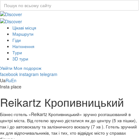
Цікаві місця
Маршрути
Гіди
Натхнення
Тури
3D тури
Увійти
Моя подорож
facebook
instagram
telegram
Ua
Ru
En
Insta place
Reikartz Кропивницький
Бізнес-готель «Reikartz Кропивницький» зручно розташований в
центрі міста. Від готелю зручно дістатися як до центру (5 хв пішки),
так і до автовокзалу та залізничного вокзалу (7 хв ). Готель зручний
як для відпочивальників, так і тих, хто відвідує місто у справах
бізнесу.