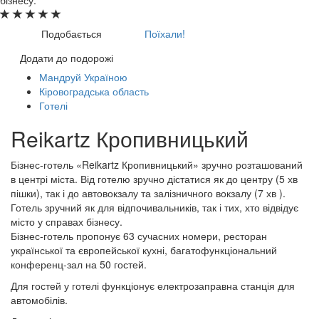
Подобається
Поїхали!
Додати до подорожі
Мандруй Україною
Кіровоградська область
Готелі
Reikartz Кропивницький
Бізнес-готель «Reikartz Кропивницький» зручно розташований
в центрі міста. Від готелю зручно дістатися як до центру (5 хв
пішки), так і до автовокзалу та залізничного вокзалу (7 хв ).
Готель зручний як для відпочивальників, так і тих, хто відвідує
місто у справах бізнесу.
Бізнес-готель пропонує 63 сучасних номери, ресторан
української та європейської кухні, багатофункціональний
конференц-зал на 50 гостей.
Для гостей у готелі функціонує електрозаправна станція для
автомобілів.