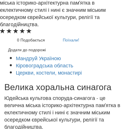
міська історико-архітектурна пам'ятка в
еклектичному стилі і нині є значним міським
осередком єврейської культури, релігії та
благодійництва.
0
Подобається
Поїхали!
Додати до подорожі
Мандруй Україною
Кіровоградська область
Церкви, костели, монастирі
Велика хоральна синагога
Юдейська культова споруда-синагога - це
велична міська історико-архітектурна пам'ятка в
еклектичному стилі і нині є значним міським
осередком єврейської культури, релігії та
благодійництва.