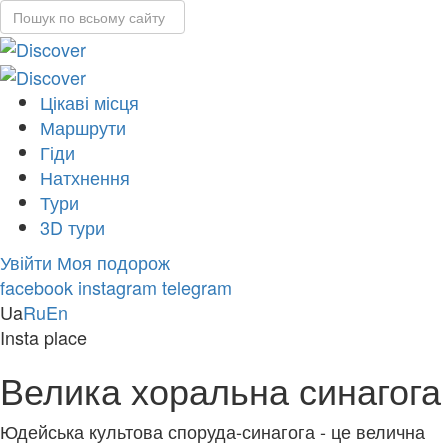
Цікаві місця
Маршрути
Гіди
Натхнення
Тури
3D тури
Увійти
Моя подорож
facebook
instagram
telegram
Ua
Ru
En
Insta place
Велика хоральна синагога
Юдейська культова споруда-синагога - це велична